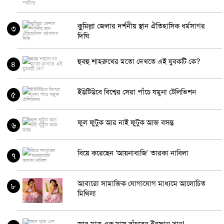
কুুমিল্লা জেলার দর্শনীয় স্থান ঐতিহাসিক ধর্মসাগর
৩
দিঘি
হুবহু শাহরুখের মতো দেখতে এই যুবকটি কে?
৪
ইউটিউবে বিশ্বের সেরা পাঁচে যমুনা টেলিভিশন
৫
ফুল ফুটুক আর নাই ফুটুক আজ বসন্ত
৬
বিয়ে করেছেন ‘আয়নাবাজি’ তারকা নাবিলা
৭
আবারো সামাজিক যোগাযোগ মাধ্যমে আলোচিত
৮
মিথিলা
আর মাত্র এক মাস বাঁচবেন ইরফান খান!