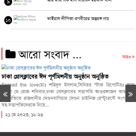
৯
ভাইরাল দীপিকা-রণবীরের অন্তরঙ্গ নাচ
১০
আরো সংবাদ ...
আরও
সক্লাবের ঈদ পূর্ণমিলনীয় অনুষ্ঠান অনুষ্ঠিত
রূপসা উপ
he loveমোঃ শহিদুল ইসলাম,সিনিয়র স্টাফ রিপোর্টারঃ আজ
Spread th
রোজ শনিবার,ঢাকা প্রেসক্লাবের সভাপতি আওরঙ্গজেব কামালের
শক্তিতে ব
রাজধানীর সেগুনবাগিচার সেগুন চাইনিজ রেস্টুরেন্টে সংগঠনের
নিরপেক্ষ স
দেরকে নিয়ে...
২৯ এপ্র
২০২৩, ১৮:২৬