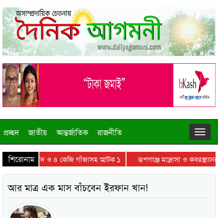
প্রচ্ছদ
জাতীয়
আন্তর্জাতিক
রাজনীতি
শিরোনাম
োতল বিদেশি মদ ও ৪ কেজি গাঁজাসহ আটক ১
রূপগঞ্জে মাদ্রাসা ও কবরস্থানের জ
আর মাত্র এক মাস বাঁচবেন ইরফান খান!