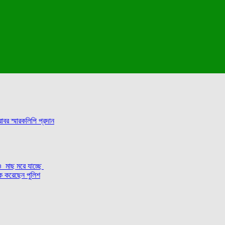
াবর স্মারকলিপি প্রদান
 ও মাছ মরে যাচ্ছে
টক করেছেন পুলিশ