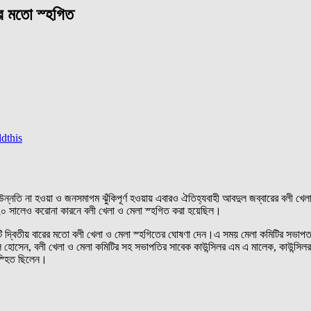
রের মতো স্হগিত
িতির উন্নতি না হওয়া ও জনসমাগম ঝুঁকিপূর্ণ হওয়ায় এবারও ঐতিহ্যবাহী আবদুল জব্বারের বলী
২০ সালেও করোনা কারনে বলী খেলা ও মেলা স্হগিত করা হয়েছিল।
 কমিটি দ্বিতীয় বারের মতো বলী খেলা ও মেলা স্হগিতের ঘোষণা দেন।এ সময় মেলা কমিটির সভাপত
 হোসেন, বলী খেলা ও মেলা কমিটির সহ সভাপতির সাবেক কাউন্সিলর এম এ মালেক, কাউন্সিলর হ
স্হিত ছিলেন।