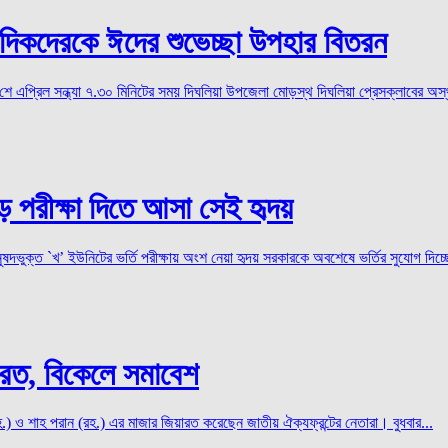
ংবাদিকদেরকে ঈদের শুভেচ্ছা উপহার বিতরন
 এপ্রিল সন্ধ্যা ৭.৩০ মিনিটের সময় দিঘলিয়া উপজেলা মোড়স্থ দিঘলিয়া প্রেসক্লাবের অস্থ
ড়ে পরীক্ষা দিতে আসা সেই হৃদয়
দভুক্ত `খ’ ইউনিটের ভর্তি পরীক্ষায় অংশ নেয়া হৃদয় সরকারকে অবশেষে ভর্তির সুযোগ দিচ্ছে 
য়ারত, বিকেলে সমাবেশ
 শাহ পরান (রহ.) এর মাজার জিয়ারত করেছেন জাতীয় ঐক্যফ্রন্টের নেতারা। বুধবার...