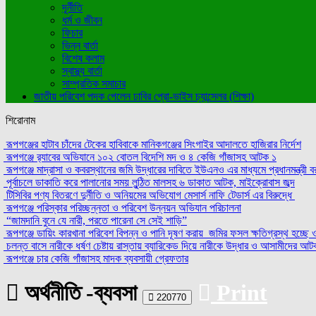
দূর্নীতি
ধর্ম ও জীবন
ফিচার
ভিন্ন বার্তা
বিশেষ কলাম
স্বাস্থ্য বার্তা
সাম্প্রতিক সমাচার
জাতীয় পরিবেশ পদক পেলেন ঢাবির প্রো-ভাইস চ্যান্সেলর (শিক্ষা)
শিরোনাম
রূপগঞ্জের হাটাব চাঁদের টেকের হাবিবাকে মানিকগঞ্জের সিংগাইর আদালতে হাজিরার নির্দেশ
রূপগঞ্জে র‍্যাবের অভিযানে ১০২ বোতল বিদেশি মদ ও ৪ কেজি গাঁজাসহ আটক ১
রূপগঞ্জে মাদ্রাসা ও কবরস্থানের জমি উদ্ধারের দাবিতে ইউএনও এর মাধ্যমে প্রধানমন্ত্রী বর
পূর্বাচলে ডাকাতি করে পালানোর সময় লুন্ঠিত মালসহ ৬ ডাকাত আটক, মাইক্রোবাস জব্দ
টিসিবির পণ্য বিতরণে দুর্নীতি ও অনিয়মের অভিযোগ মেসার্স নাফি টেডার্স এর বিরুদ্ধে
রূপগঞ্জে পরিস্কার পরিচ্ছন্নতা ও পরিবেশ উন্নয়ন অভিযান পরিচালনা
“জামদানি বুনে যে নারী, পরতে পারেনা সে সেই শাড়ি”
রূপগঞ্জে ডায়িং কারখানা পরিবেশ বিপন্ন ও পানি দূষণ করায় জমির ফসল ক্ষতিগ্রস্থ হচ্ছে
চলন্ত বাসে নারীকে ধর্ষণ চেষ্টায় রাস্তায় ব্যারিকেড দিয়ে নারীকে উদ্ধার ও আসামীদের আ
রূপগঞ্জে চার কেজি গাঁজাসহ মাদক ব্যবসায়ী গ্রেফতার
অর্থনীতি -ব্যবসা
Print
220770