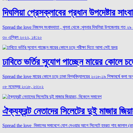
দিঘলিয়া প্রেসক্লাবের প্রধান উপদেষ্টার সা
Spread the love নিজস্ব সংবাদদাতা , খুলনা থেকে :খুলনার দিঘলিয়া উপজেলায় গত ২৯ শে
৩০ এপ্রিল ২০২২, ১৪:২০
ঢাবিতে ভর্তির সুযোগ পাচ্ছেন মায়ের কোলে চ
Spread the love মায়ের কোলে চড়ে ঢাকা বিশ্ববিদ্যালয়ের ২০১৮-১৯ শিক্ষাবর্ষে কলা অনুষ
০৮ নভেম্বর ২০১৮, ২৩:০২
ঐক্যফ্রন্ট নেতাদের সিলেটের দুই মাজার জি
Spread the love বিকালের সমাবেশে যোগ দেওয়ার আগে সিলেটে হযরত শাহ জালাল (রহ.) ও