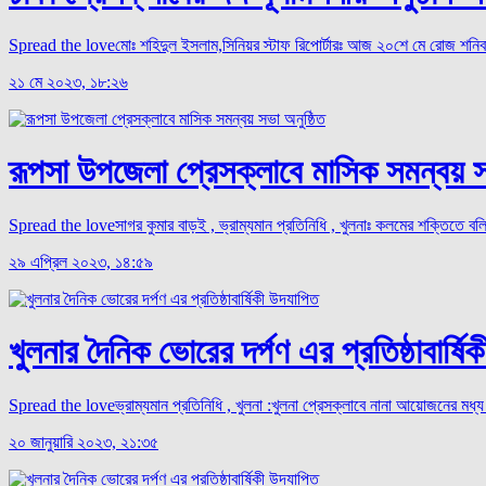
Spread the loveমোঃ শহিদুল ইসলাম,সিনিয়র স্টাফ রিপোর্টারঃ আজ ২০শে মে রোজ শনিবার
২১ মে ২০২৩, ১৮:২৬
রূপসা উপজেলা প্রেসক্লাবে মাসিক সমন্বয় সভ
Spread the loveসাগর কুমার বাড়ই , ভ্রাম্যমান প্রতিনিধি , খুলনাঃ কলমের শক্তিতে বল
২৯ এপ্রিল ২০২৩, ১৪:৫৯
খুলনার দৈনিক ভোরের দর্পণ এর প্রতিষ্ঠাবার্ষি
Spread the loveভ্রাম্যমান প্রতিনিধি , খুলনা :খুলনা প্রেসক্লাবে নানা আয়োজনের মধ্য দি
২০ জানুয়ারি ২০২৩, ২১:৩৫