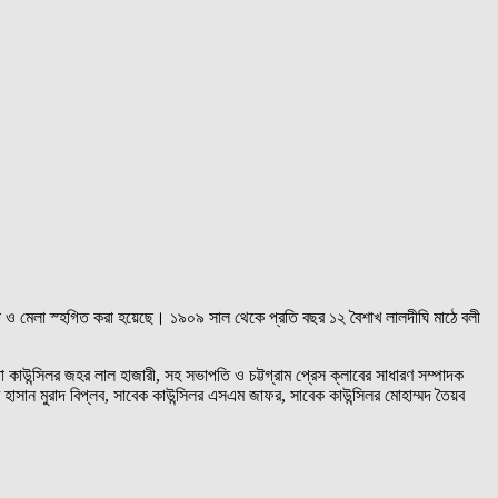
 খেলা ও মেলা স্হগিত করা হয়েছে। ১৯০৯ সাল থেকে প্রতি বছর ১২ বৈশাখ লালদীঘি মাঠে বলী
া কাউন্সিলর জহর লাল হাজারী, সহ সভাপতি ও চট্টগ্রাম প্রেস ক্লাবের সাধারণ সম্পাদক
াসান মুরাদ বিপ্লব, সাবেক কাউন্সিলর এসএম জাফর, সাবেক কাউন্সিলর মোহাম্মদ তৈয়ব