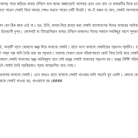
ন কাপড় গায়ে জড়িয়ে খাবার টেবিলে বসে মনের অজান্তেই আপনার চোখ এবং হাত যে খাবারটির দিকে চলে
 করতে পারেন সেমাই দিয়ে আবার শেষও করতে পারেন সেটি দিয়েই। যা–ই করুন না কেন, সেমাই আপনাক
দ যেন ঠিক জমে ওঠে না। দুধ, চিনি, বাদাম দিয়ে রান্না করা সেমাই বাংলাদেশের ঈদের খাবারের আই
দের চিরন্তনী দৃশ্য। মোগলাই বা ইউরোপিয়ান খাবার টেবিলে থাকলেও ঈদের সকালে সবকিছুর আগে সুস্বা
, অন্যটি হাতে ঘোরানো যন্ত্র দিয়ে বানানো সেমাই। হাতে ডলে বানানো সেমাইয়ের প্রচলন প্রাচীন। 
োট লম্বা সরু নালি তৈরি করা হয় প্রথমে। তারপর সেখান থেকে পরিমাণমতো কেটে নিয়ে তৈরি করে সেমা
লে সেমাই বানানোর যন্ত্র আবিষ্কৃত হলে সেই যন্ত্রে সেমাই বানানোর প্রচলন হয়। যন্ত্রে নির্দিষ্ট পর
 এই সেমাই তৈরি প্রক্রিয়াও প্রায় অপ্রচলিত হয়ে গেছে।
াৎ কারখানায় বানানো সেমাই। এতে করেও হাতে বানানো সেমাই খাওয়ায় ভাটা পড়েনি খুব একটা। কোনো ক
বানানো সেমাই খাওয়া হয়, খাওয়ানো হয়।####