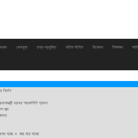
সংবাদ
খেলাধুলা
তথ্য-প্রযুক্তি
লাইফ স্টাইল
বিনোদন
শিক্ষাঙ্গন
সাহি
 নির্দেশ
ানমন্ত্রী বরাবর স্মারকলিপি প্রদান
স জব্দ
রুদ্ধে
রস্থ হচ্ছে ও মাছ মরে যাচ্ছে