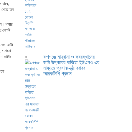
 যাবে,
ে খেতে হবে
কন। খাবার
দু সেমাই
চালের আটা
ই বানানো
রূপগঞ্জে মাদ্রাসা ও কবরস্থানের
িমাণ আটার
৩
জমি উদ্ধারের দাবিতে ইউএনও এর
মাধ্যমে প্রধানমন্ত্রী বরাবর
োনো
স্মারকলিপি প্রদান