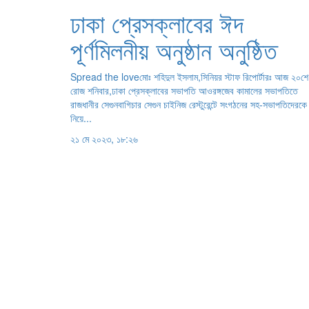
ঢাকা প্রেসক্লাবের ঈদ
পূর্ণমিলনীয় অনুষ্ঠান অনুষ্ঠিত
Spread the loveমোঃ শহিদুল ইসলাম,সিনিয়র স্টাফ রিপোর্টারঃ আজ ২০শে
রোজ শনিবার,ঢাকা প্রেসক্লাবের সভাপতি আওরঙ্গজেব কামালের সভাপতিতে
রাজধানীর সেগুনবাগিচার সেগুন চাইনিজ রেস্টুরেন্টে সংগঠনের সহ-সভাপতিদেরকে
নিয়ে...
২১ মে ২০২৩, ১৮:২৬