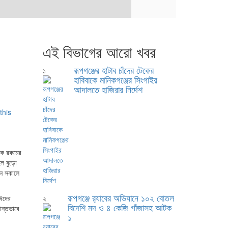
এই বিভাগের আরো খবর
রূপগঞ্জের হাটাব চাঁদের টেকের
১
হাবিবাকে মানিকগঞ্জের সিংগাইর
আদালতে হাজিরার নির্দেশ
েক রকমের
লে বুড়ো
িন সকালে
রূপগঞ্জে র‍্যাবের অভিযানে ১০২ বোতল
 ঈদের
২
বিদেশি মদ ও ৪ কেজি গাঁজাসহ আটক
ান্তভাবে
১