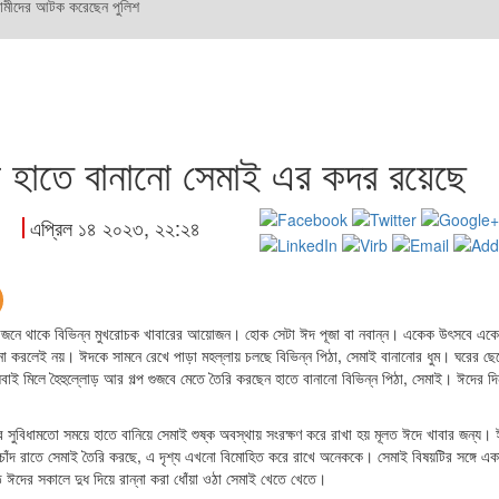
 আসামীদের আটক করেছেন পুলিশ
 হাতে বানানো সেমাই এর কদর রয়েছে
এপ্রিল ১৪ ২০২৩, ২২:২৪
য়োজনে থাকে বিভিন্ন মুখরোচক খাবারের আয়োজন। হোক সেটা ঈদ পূজা বা নবান্ন। একেক উৎসবে এক
না করলেই নয়। ঈদকে সামনে রেখে পাড়া মহল্লায় চলছে বিভিন্ন পিঠা, সেমাই বানানোর ধুম। ঘরের ছে
 মিলে হৈহুল্লোড় আর গল্প গুজবে মেতে তৈরি করছেন হাতে বানানো বিভিন্ন পিঠা, সেমাই। ঈদের দ
র সুবিধামতো সময়ে হাতে বানিয়ে সেমাই শুষ্ক অবস্থায় সংরক্ষণ করে রাখা হয় মূলত ঈদে খাবার জন্য।
চাঁদ রাতে সেমাই তৈরি করছে, এ দৃশ্য এখনো বিমোহিত করে রাখে অনেককে। সেমাই বিষয়টির সঙ্গে এক
ওঠে ঈদের সকালে দুধ দিয়ে রান্না করা ধোঁয়া ওঠা সেমাই খেতে খেতে।