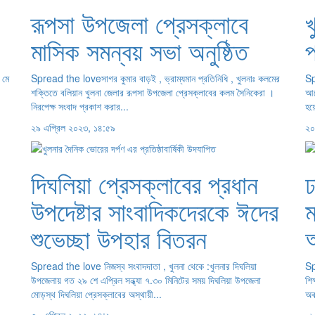
রূপসা উপজেলা প্রেসক্লাবে
খ
মাসিক সমন্বয় সভা অনুষ্ঠিত
প
 মে
Spread the loveসাগর কুমার বাড়ই , ভ্রাম্যমান প্রতিনিধি , খুলনাঃ কলমের
Sp
শক্তিতে বলিয়ান খুলনা জেলার রূপসা উপজেলা প্রেসক্লাবের কলম সৈনিকেরা ।
আয়
নিরপেক্ষ সংবাদ প্রকাশ করার...
হয়
২৯ এপ্রিল ২০২৩, ১৪:৫৯
২০
দিঘলিয়া প্রেসক্লাবের প্রধান
ঢ
উপদেষ্টার সাংবাদিকদেরকে ঈদের
ম
শুভেচ্ছা উপহার বিতরন
Spread the love নিজস্ব সংবাদদাতা , খুলনা থেকে :খুলনার দিঘলিয়া
Sp
উপজেলায় গত ২৯ শে এপ্রিল সন্ধ্যা ৭.৩০ মিনিটের সময় দিঘলিয়া উপজেলা
শি
মোড়স্থ দিঘলিয়া প্রেসক্লাবের অস্থায়ী...
অবশ