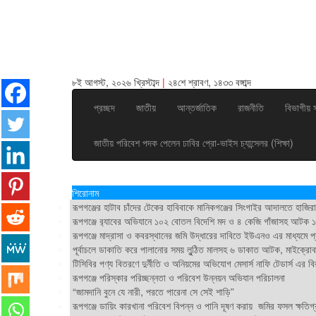
৮ই আগস্ট, ২০২৬ খ্রিস্টাব্দ
|
২৪শে শ্রাবণ, ১৪৩৩ বঙ্গাব্দ
প্রচ্ছদ
জাতীয়
আন্তর্জাতিক
রাজনীতি
বিভাগীয় 
জাতীয় পরিবেশ পদক পেলেন ঢাবির প্রো-ভাইস চ্যান্সেলর (শিক্ষা)
শিরোনাম
রূপগঞ্জের হাটাব চাঁদের টেকের হাবিবাকে মানিকগঞ্জের সিংগাইর আদালতে হাজিরার
রূপগঞ্জে র‍্যাবের অভিযানে ১০২ বোতল বিদেশি মদ ও ৪ কেজি গাঁজাসহ আটক ১
রূপগঞ্জে মাদ্রাসা ও কবরস্থানের জমি উদ্ধারের দাবিতে ইউএনও এর মাধ্যমে প্রধ
পূর্বাচলে ডাকাতি করে পালানোর সময় লুন্ঠিত মালসহ ৬ ডাকাত আটক, মাইক্রোবা
টিসিবির পণ্য বিতরণে দুর্নীতি ও অনিয়মের অভিযোগ মেসার্স নাফি টেডার্স এর বি
রূপগঞ্জে পরিস্কার পরিচ্ছন্নতা ও পরিবেশ উন্নয়ন অভিযান পরিচালনা
“জামদানি বুনে যে নারী, পরতে পারেনা সে সেই শাড়ি”
রূপগঞ্জে ডায়িং কারখানা পরিবেশ বিপন্ন ও পানি দূষণ করায় জমির ফসল ক্ষতিগ্