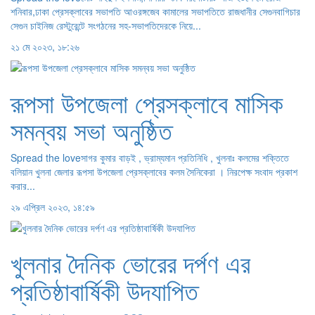
শনিবার,ঢাকা প্রেসক্লাবের সভাপতি আওরঙ্গজেব কামালের সভাপতিতে রাজধানীর সেগুনবাগিচার
সেগুন চাইনিজ রেস্টুরেন্টে সংগঠনের সহ-সভাপতিদেরকে নিয়ে...
২১ মে ২০২৩, ১৮:২৬
রূপসা উপজেলা প্রেসক্লাবে মাসিক
সমন্বয় সভা অনুষ্ঠিত
Spread the loveসাগর কুমার বাড়ই , ভ্রাম্যমান প্রতিনিধি , খুলনাঃ কলমের শক্তিতে
বলিয়ান খুলনা জেলার রূপসা উপজেলা প্রেসক্লাবের কলম সৈনিকেরা । নিরপেক্ষ সংবাদ প্রকাশ
করার...
২৯ এপ্রিল ২০২৩, ১৪:৫৯
খুলনার দৈনিক ভোরের দর্পণ এর
প্রতিষ্ঠাবার্ষিকী উদযাপিত