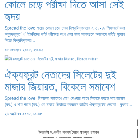
কোলে চড়ে পরীক্ষা দিতে আসা সেই
হৃদয়
Spread the love মায়ের কোলে চড়ে ঢাকা বিশ্ববিদ্যালয়ের ২০১৮-১৯ শিক্ষাবর্ষে কলা
অনুষদভুক্ত `খ’ ইউনিটের ভর্তি পরীক্ষায় অংশ নেয়া হৃদয় সরকারকে অবশেষে ভর্তির সুযোগ
দিচ্ছে বিশ্ববিদ্যালয়...
০৮ নভেম্বর ২০১৮, ২৩:০২
ঐক্যফ্রন্ট নেতাদের সিলেটের দুই
মাজার জিয়ারত, বিকেলে সমাবেশ
Spread the love বিকালের সমাবেশে যোগ দেওয়ার আগে সিলেটে হযরত শাহ জালাল
(রহ.) ও শাহ পরান (রহ.) এর মাজার জিয়ারত করেছেন জাতীয় ঐক্যফ্রন্টের নেতারা। বুধবার...
২৪ অক্টোবর ২০১৮, ১১:৪৫
উপদেষ্টা মণ্ডলীর সদস্য সৈয়দ মারুফুর রহমান