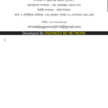
সম্পাদক ও প্রকাশকঃ
জামাল হোসেন
।
ব্যবস্থাপনা সম্পাদক : মোঃ মোনাজ্জেল হোসেন খান
নির্বাহী সম্পাদক : নাঈম ইসলাম
বার্তা ও বানিজ্যিক কার্যালয়ঃ
৭কে,মেহেরবা প্লাজা ৩৩ তোপাখানা রোড,ঢাকা
ফোনঃ
০১৯৭৩৩৩৯৮৯৪
মেইলঃ
dailyagomoni2018@gmail.com
Developed By
ENGINEER BD NETWORK