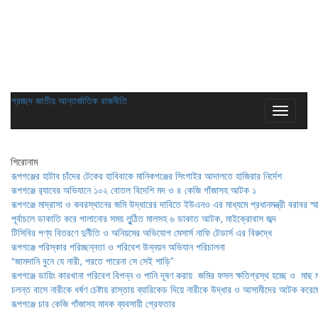
প্রচ্ছদ
জাতীয়
আন্তর্জাতিক
রাজনীতি
শিরোনাম
রূপগঞ্জের হাটাব চাঁদের টেকের হাবিবাকে মানিকগঞ্জের সিংগাইর আদালতে হাজিরার নির্দেশ
রূপগঞ্জে র‍্যাবের অভিযানে ১০২ বোতল বিদেশি মদ ও ৪ কেজি গাঁজাসহ আটক ১
রূপগঞ্জে মাদ্রাসা ও কবরস্থানের জমি উদ্ধারের দাবিতে ইউএনও এর মাধ্যমে প্রধানমন্ত্রী বরাবর স্ম
পূর্বাচলে ডাকাতি করে পালানোর সময় লুন্ঠিত মালসহ ৬ ডাকাত আটক, মাইক্রোবাস জব্দ
টিসিবির পণ্য বিতরণে দুর্নীতি ও অনিয়মের অভিযোগ মেসার্স নাফি টেডার্স এর বিরুদ্ধে
রূপগঞ্জে পরিস্কার পরিচ্ছন্নতা ও পরিবেশ উন্নয়ন অভিযান পরিচালনা
“জামদানি বুনে যে নারী, পরতে পারেনা সে সেই শাড়ি”
রূপগঞ্জে ডায়িং কারখানা পরিবেশ বিপন্ন ও পানি দূষণ করায় জমির ফসল ক্ষতিগ্রস্থ হচ্ছে ও মাছ ম
চলন্ত বাসে নারীকে ধর্ষণ চেষ্টায় রাস্তায় ব্যারিকেড দিয়ে নারীকে উদ্ধার ও আসামীদের আটক করেছ
রূপগঞ্জে চার কেজি গাঁজাসহ মাদক ব্যবসায়ী গ্রেফতার