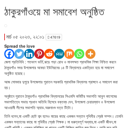
ঠাকুরগাঁওয়ে মা সমাবেশ অনুষ্ঠিত
মার্চ ০৫ ২০২৩, ২২:০১
47619
Spread the love
জেলা প্রতিনিধি : শতভাগ ভর্তি,ঝড়ে পড়া রোধ ও মানসম্মত প্রাথমিক শিক্ষা নিশ্চিত করনে
ঠাকুরগাঁও সদর উপজেলার আকচা ইউনিয়নের ১৪ টি বিদ্যালয়ে একত্রিত হয়ে মা সমাবেশ
অনুষ্ঠিত হয়েছে।
আজ সোমবার দুপুরে উপজেলার পুরাতন সরকারি প্রাথমিক বিদ্যালয় প্রাঙ্গনে এ সমাবেশ করা
হয়।
অনুষ্ঠানে পুরাতন ঠাকুরগাঁও প্রাথমিক বিদ্যালয়ের সিএমসি কমিটির সভাপতি আবুল কাশেমের
সভাপতিত্বে সভায় প্রধান অতিথি হিসেবে বক্তব্য দেন, উপজেলা চেয়ারম্যান ও উপজেলা
আওয়ামী লীগের সভাপতি অ্যাড.অরুনাংশু দত্ত টিটো।
তিনি বলেন,মা একটি ছোট শব্দ হলেও মায়ের কাছে একজন সন্তান পৃথিবীর শ্রেষ্ঠ সম্পদ। তেমনি
একজন সন্তানের কাছে মা পৃথিবীর শ্রেষ্ঠ শিক্ষক। মা গুরুত্বপূর্ণ অধ্যায়,মা একটি জীবন,মা
একটি পৃথিবী। একজন সুশিক্ষিত মা পারেন একটি শিক্ষিত জাতির জন্ম দিতে। আমি মনে করি