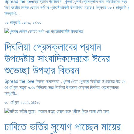
Spread the loveভ্রাম্যমান প্রতিনিধি , খুলনা :খুলনা প্রেসক্লাবে নানা আয়োজনের মধ্য
দিয়ে জাতীয় দৈনিক ভোরের দর্পণের প্রতিষ্ঠাবার্ষিকী উদযাপিত হয়েছে। শুক্রবার ২০ ( জানুয়ারী )
দিনব্যাপী...
২০ জানুয়ারি ২০২৩, ২১:৩৫
দিঘলিয়া প্রেসক্লাবের প্রধান
উপদেষ্টার সাংবাদিকদেরকে ঈদের
শুভেচ্ছা উপহার বিতরন
Spread the love নিজস্ব সংবাদদাতা , খুলনা থেকে :খুলনার দিঘলিয়া উপজেলায় গত ২৯
শে এপ্রিল সন্ধ্যা ৭.৩০ মিনিটের সময় দিঘলিয়া উপজেলা মোড়স্থ দিঘলিয়া প্রেসক্লাবের
অস্থায়ী...
৩০ এপ্রিল ২০২২, ১৪:২০
ঢাবিতে ভর্তির সুযোগ পাচ্ছেন মায়ের