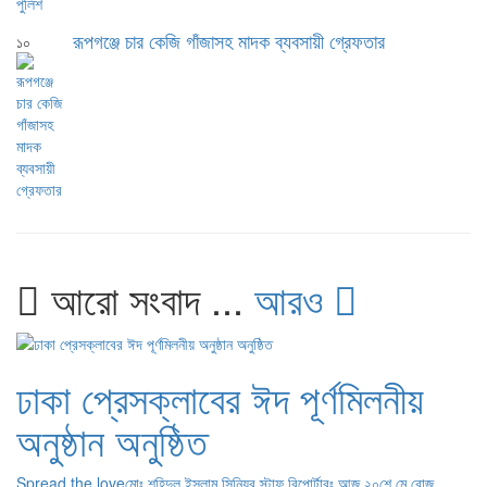
রূপগঞ্জে চার কেজি গাঁজাসহ মাদক ব্যবসায়ী গ্রেফতার
১০
আরো সংবাদ ...
আরও
ঢাকা প্রেসক্লাবের ঈদ পূর্ণমিলনীয়
অনুষ্ঠান অনুষ্ঠিত
Spread the loveমোঃ শহিদুল ইসলাম,সিনিয়র স্টাফ রিপোর্টারঃ আজ ২০শে মে রোজ