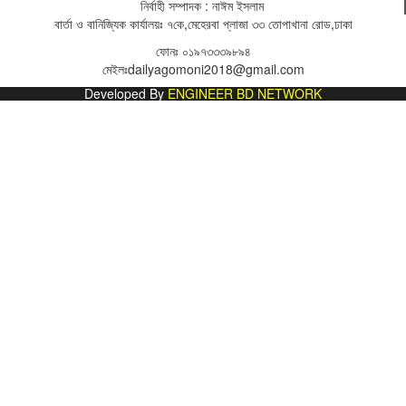
নির্বাহী সম্পাদক : নাঈম ইসলাম
বার্তা ও বানিজ্যিক কার্যালয়ঃ
৭কে,মেহেরবা প্লাজা ৩৩ তোপাখানা রোড,ঢাকা
ফোনঃ
০১৯৭৩৩৩৯৮৯৪
মেইলঃ
dailyagomoni2018@gmail.com
Developed By
ENGINEER BD NETWORK