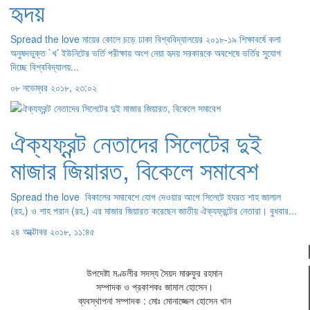
হৃদয়
Spread the love মায়ের কোলে চড়ে ঢাকা বিশ্ববিদ্যালয়ের ২০১৮-১৯ শিক্ষাবর্ষে কলা
অনুষদভুক্ত `খ’ ইউনিটের ভর্তি পরীক্ষায় অংশ নেয়া হৃদয় সরকারকে অবশেষে ভর্তির সুযোগ
দিচ্ছে বিশ্ববিদ্যালয়...
০৮ নভেম্বর ২০১৮, ২৩:০২
ঐক্যফ্রন্ট নেতাদের সিলেটের দুই
মাজার জিয়ারত, বিকেলে সমাবেশ
Spread the love বিকালের সমাবেশে যোগ দেওয়ার আগে সিলেটে হযরত শাহ জালাল
(রহ.) ও শাহ পরান (রহ.) এর মাজার জিয়ারত করেছেন জাতীয় ঐক্যফ্রন্টের নেতারা। বুধবার...
২৪ অক্টোবর ২০১৮, ১১:৪৫
উপদেষ্টা মণ্ডলীর সদস্য সৈয়দ মারুফুর রহমান
সম্পাদক ও প্রকাশকঃ
জামাল হোসেন
।
ব্যবস্থাপনা সম্পাদক : মোঃ মোনাজ্জেল হোসেন খান