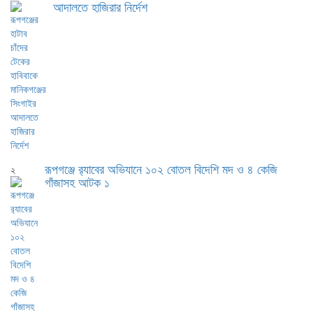
আদালতে হাজিরার নির্দেশ
রূপগঞ্জে র‍্যাবের অভিযানে ১০২ বোতল বিদেশি মদ ও ৪ কেজি
২
গাঁজাসহ আটক ১