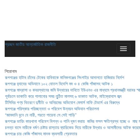
প্রচ্ছদ
জাতীয়
আন্তর্জাতিক
রাজনীতি
শিরোনাম
রূপগঞ্জের হাটাব চাঁদের টেকের হাবিবাকে মানিকগঞ্জের সিংগাইর আদালতে হাজিরার নির্দেশ
রূপগঞ্জে র‍্যাবের অভিযানে ১০২ বোতল বিদেশি মদ ও ৪ কেজি গাঁজাসহ আটক ১
রূপগঞ্জে মাদ্রাসা ও কবরস্থানের জমি উদ্ধারের দাবিতে ইউএনও এর মাধ্যমে প্রধানমন্ত্রী বরাবর স্ম
পূর্বাচলে ডাকাতি করে পালানোর সময় লুন্ঠিত মালসহ ৬ ডাকাত আটক, মাইক্রোবাস জব্দ
টিসিবির পণ্য বিতরণে দুর্নীতি ও অনিয়মের অভিযোগ মেসার্স নাফি টেডার্স এর বিরুদ্ধে
রূপগঞ্জে পরিস্কার পরিচ্ছন্নতা ও পরিবেশ উন্নয়ন অভিযান পরিচালনা
“জামদানি বুনে যে নারী, পরতে পারেনা সে সেই শাড়ি”
রূপগঞ্জে ডায়িং কারখানা পরিবেশ বিপন্ন ও পানি দূষণ করায় জমির ফসল ক্ষতিগ্রস্থ হচ্ছে ও মাছ ম
চলন্ত বাসে নারীকে ধর্ষণ চেষ্টায় রাস্তায় ব্যারিকেড দিয়ে নারীকে উদ্ধার ও আসামীদের আটক করেছ
রূপগঞ্জে চার কেজি গাঁজাসহ মাদক ব্যবসায়ী গ্রেফতার