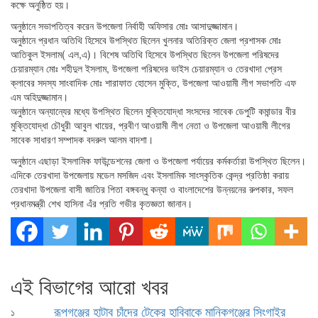
কক্ষে অনুষ্ঠিত হয়।
অনুষ্ঠানে সভাপতিত্ব করেন উপজেলা নির্বাহী অফিসার মোঃ আসাদুজ্জামান।
অনুষ্ঠানে প্রধান অতিথি হিসেবে উপস্থিত ছিলেন খুলনার অতিরিক্ত জেলা প্রশাসক মোঃ
আতিকুল ইসলাম( এল,এ)। বিশেষ অতিথি হিসেবে উপস্থিত ছিলেন উপজেলা পরিষদের
চেয়ারম্যান মোঃ শহীদুল ইসলাম, উপজেলা পরিষদের ভাইস চেয়ারম্যান ও তেরখাদা প্রেস
ক্লাবের সদস্য সাংবাদিক মোঃ শারাফাত হোসেন মুক্তি, উপজেলা আওয়ামী লীগ সভাপতি এফ
এম অহিদুজ্জামান।
অনুষ্ঠানে অন্যান্যের মধ্যে উপস্থিত ছিলেন মুক্তিযোদ্ধা সংসদের সাবেক ডেপুটি কমান্ডার বীর
মুক্তিযোদ্ধা চৌধুরী আবুল খায়ের, প্রবীণ আওয়ামী লীগ নেতা ও উপজেলা আওয়ামী লীগের
সাবেক সাধারণ সম্পাদক বদরুল আলম বাদশা।
অনুষ্ঠানে এছাড়া ইসলামিক ফাউন্ডেশনের জেলা ও উপজেলা পর্যায়ের কর্মকর্তারা উপস্থিত ছিলেন।
এদিকে তেরখাদা উপজেলায় মডেল মসজিদ এবং ইসলামিক সাংস্কৃতিক কেন্দ্র প্রতিষ্ঠা করায়
তেরখাদা উপজেলা বাসী জাতির পিতা বঙ্গবন্ধু কন্যা ও বাংলাদেশের উন্নয়নের রুপকার, সফল
প্রধানমন্ত্রী শেখ হাসিনা এঁর প্রতি গভীর কৃতজ্ঞতা জানান।
এই বিভাগের আরো খবর
রূপগঞ্জের হাটাব চাঁদের টেকের হাবিবাকে মানিকগঞ্জের সিংগাইর
১