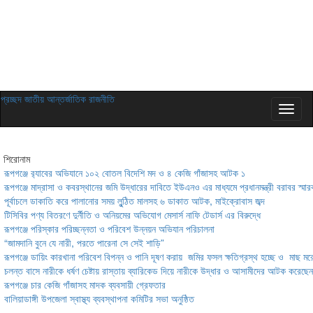
প্রচ্ছদ
জাতীয়
আন্তর্জাতিক
রাজনীতি
শিরোনাম
রূপগঞ্জে র‍্যাবের অভিযানে ১০২ বোতল বিদেশি মদ ও ৪ কেজি গাঁজাসহ আটক ১
রূপগঞ্জে মাদ্রাসা ও কবরস্থানের জমি উদ্ধারের দাবিতে ইউএনও এর মাধ্যমে প্রধানমন্ত্রী বরাবর স্মার
পূর্বাচলে ডাকাতি করে পালানোর সময় লুন্ঠিত মালসহ ৬ ডাকাত আটক, মাইক্রোবাস জব্দ
টিসিবির পণ্য বিতরণে দুর্নীতি ও অনিয়মের অভিযোগ মেসার্স নাফি টেডার্স এর বিরুদ্ধে
রূপগঞ্জে পরিস্কার পরিচ্ছন্নতা ও পরিবেশ উন্নয়ন অভিযান পরিচালনা
“জামদানি বুনে যে নারী, পরতে পারেনা সে সেই শাড়ি”
রূপগঞ্জে ডায়িং কারখানা পরিবেশ বিপন্ন ও পানি দূষণ করায় জমির ফসল ক্ষতিগ্রস্থ হচ্ছে ও মাছ মরে
চলন্ত বাসে নারীকে ধর্ষণ চেষ্টায় রাস্তায় ব্যারিকেড দিয়ে নারীকে উদ্ধার ও আসামীদের আটক করেছেন
রূপগঞ্জে চার কেজি গাঁজাসহ মাদক ব্যবসায়ী গ্রেফতার
বালিয়াডাঙ্গী উপজেলা স্বাস্থ্য ব্যবস্থাপনা কমিটির সভা অনুষ্ঠিত