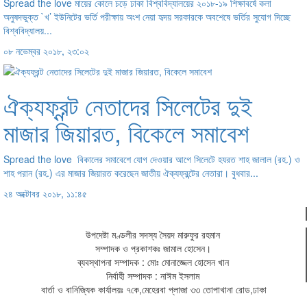
Spread the love মায়ের কোলে চড়ে ঢাকা বিশ্ববিদ্যালয়ের ২০১৮-১৯ শিক্ষাবর্ষে কলা
অনুষদভুক্ত `খ’ ইউনিটের ভর্তি পরীক্ষায় অংশ নেয়া হৃদয় সরকারকে অবশেষে ভর্তির সুযোগ দিচ্ছে
বিশ্ববিদ্যালয়...
০৮ নভেম্বর ২০১৮, ২৩:০২
ঐক্যফ্রন্ট নেতাদের সিলেটের দুই
মাজার জিয়ারত, বিকেলে সমাবেশ
Spread the love বিকালের সমাবেশে যোগ দেওয়ার আগে সিলেটে হযরত শাহ জালাল (রহ.) ও
শাহ পরান (রহ.) এর মাজার জিয়ারত করেছেন জাতীয় ঐক্যফ্রন্টের নেতারা। বুধবার...
২৪ অক্টোবর ২০১৮, ১১:৪৫
উপদেষ্টা মণ্ডলীর সদস্য সৈয়দ মারুফুর রহমান
সম্পাদক ও প্রকাশকঃ
জামাল হোসেন
।
ব্যবস্থাপনা সম্পাদক : মোঃ মোনাজ্জেল হোসেন খান
নির্বাহী সম্পাদক : নাঈম ইসলাম
বার্তা ও বানিজ্যিক কার্যালয়ঃ
৭কে,মেহেরবা প্লাজা ৩৩ তোপাখানা রোড,ঢাকা