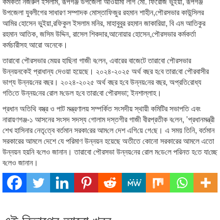
কমকর্তা নজরুল ইসলাম, রূপগঞ্জ উপজেলা আওয়ামী লীগ মো. ফিরোজ ভুইয়া, রূপগঞ্জ
উপজেলা যুবলীগের সাধারণ সম্পাদক মোস্তাফিজুর রহমান শাহীন,পৌরসভার কাউন্সিলর
আমির হোসেন ভুইয়া,রফিকুল ইসলাম মনির, মাহাবুবুর রহমান জাকারিয়া, বি এম আতিকুর
রহমান আতিক, জসিম উদ্দিন, রাসেল শিকদার,আনোয়ার হোসেন,পৌরসভার কর্মকর্তা
কর্মচারীসহ আরো অনেকে।
তারাবো পৌরসভার মেয়র হাছিনা গাজী ব‌লেন, এবারের বাজেটে তারাবো পৌরসভার
উন্নয়নকেই প্রাধান্য দেওয়া হয়েছে। ২০২৪-২০২৫ অর্থ বছ‌র হ‌বে তারা‌বো পৌরবাসীর
ভাগ্য উন্নয়‌নের বছর। ২০২৪-২০২৫ অর্থ বছ‌র হ‌বে উন্নয়‌নের বছর, অপ্র‌তি‌রোধ্য
গ‌তি‌তে উন্নয়‌নের রোল ম‌ডেল হ‌বে তারা‌বো পৌরসভা; ইনশাল্লাহ।
প্রধান অ‌তি‌থি বস্ত্র ও পাট মন্ত্রণালয় সম্পর্কিত সংসদীয় স্থায়ী কমিটির সভাপতি এবং
নারায়ণগঞ্জ-১ আসনের সংসদ সদস্য গোলাম দস্তগীর গাজী বীরপ্রতীক ব‌লেন, ’প্রধানমন্ত্রী
শেখ হা‌সিনার নেতৃ‌ত্বে বর্তমান সরকা‌রের আম‌লে দেশ এ‌গি‌য়ে গে‌ছে। এ সময় তি‌নি, বর্তমান
সরকারের আমলে দেশে যে পরিমাণ উন্নয়ন হয়েছে অতীতে কোনো সরকারের আমলে এতো
উন্নয়ন হয়নি ব‌লেও জানান। তারাবো পৌরসভা উন্নয়‌নের রোল ম‌ডে‌লে প‌রিনত হ‌তে যা‌চ্ছে
ব‌লেও জানান।