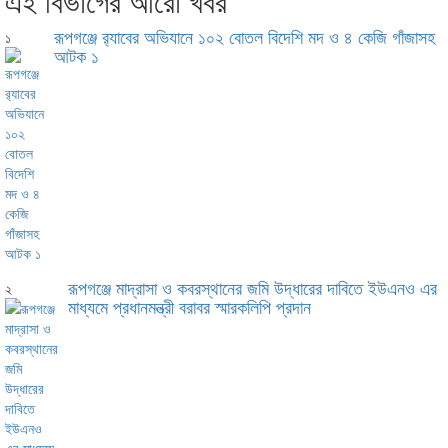
এই বিভাগের আরো খবর
রূপগঞ্জে র‍্যাবের অভিযানে ১০২ বোতল বিদেশি মদ ও ৪ কেজি গাঁজাসহ
১
আটক ১
রূপগঞ্জে মাদ্রাসা ও কবরস্থানের জমি উদ্ধারের দাবিতে ইউএনও এর
২
মাধ্যমে প্রধানমন্ত্রী বরাবর স্মারকলিপি প্রদান