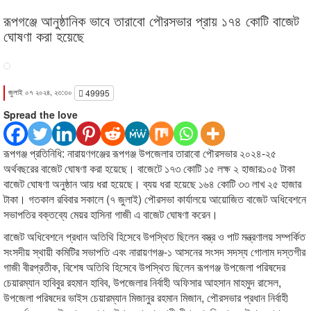
রূপগঞ্জে আনুষ্ঠানিক ভাবে তারাবো পৌরসভার প্রায় ১৭৪ কোটি বাজেট
ঘোষণা করা হয়েছে
জুলাই ০৭ ২০২৪, ২৩:৩০
49995
Spread the love
রূপগঞ্জ প্রতিনিধি: নারায়ণগঞ্জের রূপগঞ্জ উপজেলার তারাবো পৌরসভার ২০২৪-২৫
অর্থবছরের বাজেট ঘোষণা করা হয়েছে। বাজেটে ১৭৩ কোটি ১৫ লক্ষ ২ হাজার১০৫ টাকা
বাজেট ঘোষণা অনুষ্ঠান আয় ধরা হয়েছে। ব্যয় ধরা হয়েছে ১৬৪ কোটি ৩৩ লাখ ২৫ হাজার
টাকা। গতকাল রবিবার সকালে (৭ জুলাই) পৌরসভা কার্যালয়ে আয়োজিত বাজেট অধিবেশনে
সভাপতির বক্তব্যে মেয়র হাসিনা গাজী এ বাজেট ঘোষণা করেন।
বাজেট অধিবেশনে প্রধান অতিথি হিসেবে উপস্থিত ছিলেন বস্ত্র ও পাট মন্ত্রণালয় সম্পর্কিত
সংসদীয় স্থায়ী কমিটির সভাপতি এবং নারায়ণগঞ্জ-১ আসনের সংসদ সদস্য গোলাম দস্তগীর
গাজী বীরপ্রতীক, বিশেষ অতিথি হিসেবে উপস্থিত ছিলেন রূপগঞ্জ উপজেলা পরিষদের
চেয়ারম্যান হাবিবুর রহমান হাবিব, উপজেলার নির্বাহী অফিসার আহসান মাহমুদ রাসেল,
উপজেলা পরিষদের ভাইস চেয়ারম্যান মিজানুর রহমান মিজান, পৌরসভার প্রধান নির্বাহী