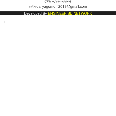
ফোনঃ
০১৯৭৩৩৩৯৮৯৪
মেইলঃ
dailyagomoni2018@gmail.com
Developed By
ENGINEER BD NETWORK