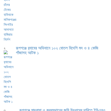
রূপগঞ্জে র‍্যাবের অভিযানে ১০২ বোতল বিদেশি মদ ও ৪ কেজি
২
গাঁজাসহ আটক ১
রূপগঞ্জে মাদ্রাসা ও কবরস্থানের জমি উদ্ধারের দাবিতে ইউএনও
৩