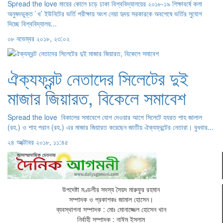
Spread the love মায়ের কোলে চড়ে ঢাকা বিশ্ববিদ্যালয়ের ২০১৮-১৯ শিক্ষাবর্ষে কলা
অনুষদভুক্ত `খ’ ইউনিটের ভর্তি পরীক্ষায় অংশ নেয়া হৃদয় সরকারকে অবশেষে ভর্তির সুযোগ
দিচ্ছে বিশ্ববিদ্যালয়...
০৮ নভেম্বর ২০১৮, ২৩:০২
ঐক্যফ্রন্ট নেতাদের সিলেটের দুই
মাজার জিয়ারত, বিকেলে সমাবেশ
Spread the love বিকালের সমাবেশে যোগ দেওয়ার আগে সিলেটে হযরত শাহ জালাল
(রহ.) ও শাহ পরান (রহ.) এর মাজার জিয়ারত করেছেন জাতীয় ঐক্যফ্রন্টের নেতারা। বুধবার...
২৪ অক্টোবর ২০১৮, ১১:৪৫
উপদেষ্টা মণ্ডলীর সদস্য সৈয়দ মারুফুর রহমান
সম্পাদক ও প্রকাশকঃ
জামাল হোসেন
।
ব্যবস্থাপনা সম্পাদক : মোঃ মোনাজ্জেল হোসেন খান
নির্বাহী সম্পাদক : নাঈম ইসলাম