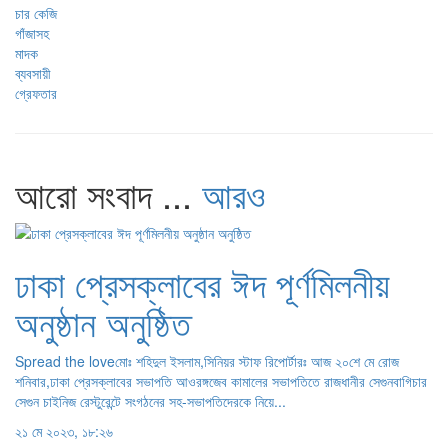
আরো সংবাদ ...
আরও
ঢাকা প্রেসক্লাবের ঈদ পূর্ণমিলনীয়
অনুষ্ঠান অনুষ্ঠিত
Spread the loveমোঃ শহিদুল ইসলাম,সিনিয়র স্টাফ রিপোর্টারঃ আজ ২০শে মে রোজ
শনিবার,ঢাকা প্রেসক্লাবের সভাপতি আওরঙ্গজেব কামালের সভাপতিতে রাজধানীর সেগুনবাগিচার
সেগুন চাইনিজ রেস্টুরেন্টে সংগঠনের সহ-সভাপতিদেরকে নিয়ে...
২১ মে ২০২৩, ১৮:২৬