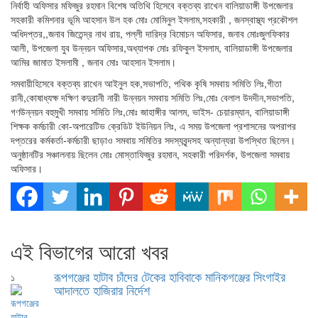
নির্বাহী অফিসার মফিজুর রহমান বিশেষ অতিথি হিসেবে বক্তব্য রাখেন বালিয়াডাঙ্গী উপজেলার
সহকারী কমিশনার ভূমি আহসান উল হক মোঃ মোমিনুল ইসলাম,সহকারী , জনস্বাস্থ্য প্রকৌশল
অধিদপ্তর,,জনাব জিতেন্দ্র নাথ রায়, পল্লী দারিদ্র বিমোচন অফিসার, জনাব মোঃজুলফিকার
আলী, উপজেলা যুব উন্নয়ন অফিসার,অধ্যাপক মোঃ রফিকুল ইসলাম, বালিয়াডাঙ্গী উপজেলার
আমির জামাত ইসলামী , জনাব মোঃ আহসান ইসলাম।
সমবায়ীহিসেবে বক্তব্য রাখেন আইনুল হক,সভাপতি, পথিক কৃষি সমবায় সমিতি লিঃ,গীতা
রানী,কোষাধ্যক্ষ দক্ষিণ কদুরানী নারী উন্নয়ন সমবায় সমিতি লিঃ,মোঃ বেলাল উদদীন,সভাপতি,
গণউন্নয়ন বহুমুখী সমবায় সমিতি লিঃ,মোঃ জাহাঙ্গীর আলম, ভাইস- চেয়ারম্যান, বালিয়াডাঙ্গী
শিক্ষক কর্মচারী কো-অপারেটিভ ক্রেডিট ইউনিয়ন লিঃ, এ সময় উপজেলা প্রশাসনের অপরাপর
দপ্তরের কর্মকর্তা-কর্মচারী ছাড়াও সমবায় সমিতির সদস্যবৃন্দসহ অন্যান্যরা উপস্থিত ছিলেন।
অনুষ্ঠানটির সঞ্চালনায় ছিলেন মোঃ মোস্তাফিজুর রহমান, সহকারী পরিদর্শক, উপজেলা সমবায়
অফিসার।
এই বিভাগের আরো খবর
রূপগঞ্জের হাটাব চাঁদের টেকের হাবিবাকে মানিকগঞ্জের সিংগাইর
১
আদালতে হাজিরার নির্দেশ