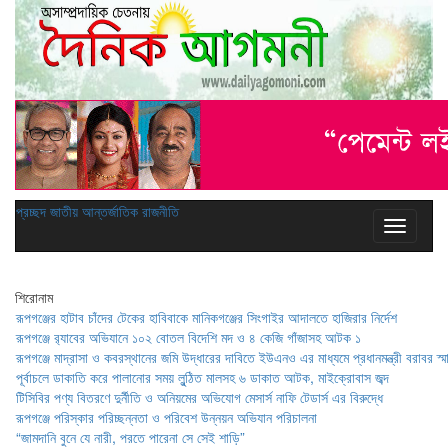
প্রচ্ছদ
জাতীয়
আন্তর্জাতিক
রাজনীতি
শিরোনাম
রূপগঞ্জের হাটাব চাঁদের টেকের হাবিবাকে মানিকগঞ্জের সিংগাইর আদালতে হাজিরার নির্দেশ
রূপগঞ্জে র‍্যাবের অভিযানে ১০২ বোতল বিদেশি মদ ও ৪ কেজি গাঁজাসহ আটক ১
রূপগঞ্জে মাদ্রাসা ও কবরস্থানের জমি উদ্ধারের দাবিতে ইউএনও এর মাধ্যমে প্রধানমন্ত্রী বরাবর স্ম
পূর্বাচলে ডাকাতি করে পালানোর সময় লুন্ঠিত মালসহ ৬ ডাকাত আটক, মাইক্রোবাস জব্দ
টিসিবির পণ্য বিতরণে দুর্নীতি ও অনিয়মের অভিযোগ মেসার্স নাফি টেডার্স এর বিরুদ্ধে
রূপগঞ্জে পরিস্কার পরিচ্ছন্নতা ও পরিবেশ উন্নয়ন অভিযান পরিচালনা
“জামদানি বুনে যে নারী, পরতে পারেনা সে সেই শাড়ি”