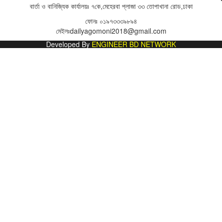
বার্তা ও বানিজ্যিক কার্যালয়ঃ
৭কে,মেহেরবা প্লাজা ৩৩ তোপাখানা রোড,ঢাকা
ফোনঃ
০১৯৭৩৩৩৯৮৯৪
মেইলঃ
dailyagomoni2018@gmail.com
Developed By
ENGINEER BD NETWORK