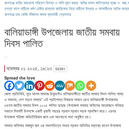
রূপগঞ্জে ডায়িং কারখানা পরিবেশ বিপন্ন ও পানি দূষণ করায় জমির ফসল ক্ষতিগ্রস্থ হচ্ছে ও মাছ ম
চলন্ত বাসে নারীকে ধর্ষণ চেষ্টায় রাস্তায় ব্যারিকেড দিয়ে নারীকে উদ্ধার ও আসামীদের আটক করেছ
রূপগঞ্জে চার কেজি গাঁজাসহ মাদক ব্যবসায়ী গ্রেফতার
বালিয়াডাঙ্গী উপজেলায় জাতীয় সমবায়
দিবস পালিত
নভেম্বর ০১ ২০২৫, ১৬:২৩
50391
Spread the love
জেলা প্রতিনিধি, নূরে আলম সাদ্দামঃ ঠাকুরগাঁও বালিয়াডাঙ্গীতে জাতীয় সমবায় দিবস পালিত সাম্য
ও সমতায়, দেশ গড়বে সমবায়” এই প্রতিপাদ্য বিষয়কে সামনে রেখে বালিয়াডাঙ্গী উপজেলায়
৫৪তম জাতীয় সমবায় দিবস ২০২৫ পালিত হয়েছে।উপজেলা সমবায় অফিসের আয়োজনে শনিবার
সকালে দিবসটি উপলক্ষে একটি র‌্যালী শহরের প্রধান প্রধান সড়ক প্রদক্ষিণ করে। এরপর
উপজেলা পরিষদ অডিটোরিয়াম রুমে এক আলোচনা সভা অনুষ্ঠিত হয়।
সমবায় অফিসার নাজমুল হুদা এর সভাপতিত্বে সভায় প্রধান অতিথির বক্তব্য রাখেন উপজেলা