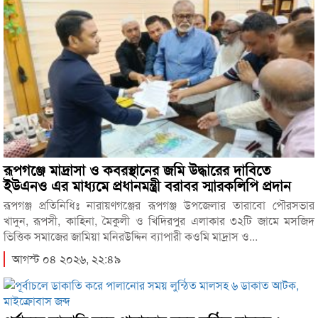
রূপগঞ্জে মাদ্রাসা ও কবরস্থানের জমি উদ্ধারের দাবিতে
ইউএনও এর মাধ্যমে প্রধানমন্ত্রী বরাবর স্মারকলিপি প্রদান
রূপগঞ্জ প্রতিনিধিঃ নারায়ণগঞ্জের রূপগঞ্জ উপজেলার তারাবো পৌরসভার
খাদুন, রূপসী, কাহিনা, মৈকুলী ও খিদিরপুর এলাকার ৩২টি জামে মসজিদ
ভিত্তিক সমাজের জামিয়া মনিরউদ্দিন ব্যাপারী কওমি মাদ্রাস ও...
আগস্ট ০৪ ২০২৬, ২২:৪৯