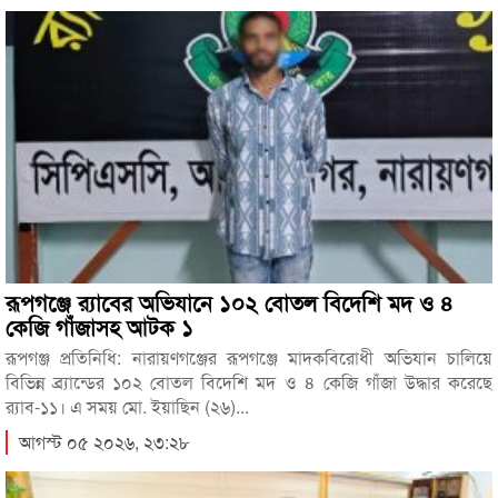
রূপগঞ্জে র‍্যাবের অভিযানে ১০২ বোতল বিদেশি মদ ও ৪
কেজি গাঁজাসহ আটক ১
রূপগঞ্জ প্রতিনিধি: নারায়ণগঞ্জের রূপগঞ্জে মাদকবিরোধী অভিযান চালিয়ে
বিভিন্ন ব্র্যান্ডের ১০২ বোতল বিদেশি মদ ও ৪ কেজি গাঁজা উদ্ধার করেছে
র‍্যাব-১১। এ সময় মো. ইয়াছিন (২৬)...
আগস্ট ০৫ ২০২৬, ২৩:২৮