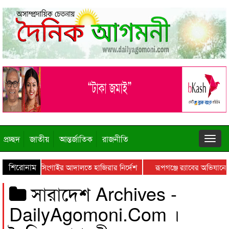
প্রচ্ছদ
জাতীয়
আন্তর্জাতিক
রাজনীতি
শিরোনাম
ানিকগঞ্জের সিংগাইর আদালতে হাজিরার নির্দেশ
রূপগঞ্জে র‍্যাবের অভিযানে 
সারাদেশ Archives -
DailyAgomoni.Com ।