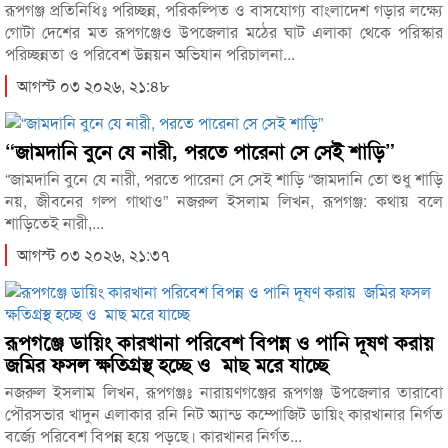
রূপগঞ্জ প্রতিনিধিঃ পরিচ্ছন্ন, পরিকল্পিত ও বাসযোগ্য বাংলাদেশ গড়ার লক্ষ্যে
গোটা দেশের মত রূপগঞ্জেও উপজেলার মঠের ঘাট এলাকা থেকে পরিস্কার
পরিচ্ছন্নতা ও পরিবেশ উন্নয়ন অভিযান পরিচালনা...
আগস্ট ০৩ ২০২৬, ২১:৪৮
“জামদানি বুনে যে নারী, পরতে পারেনা সে সেই শাড়ি”
“জামদানি বুনে যে নারী, পরতে পারেনা সে সেই শাড়ি “জামদানি তো শুধু শাড়ি
নয়, জীবনের গল্প গাথাও” নজরুল ইসলাম লিখন, রূপগঞ্জ: কথায় বলে
শাড়িতেই নারী,...
আগস্ট ০৩ ২০২৬, ২১:৩৭
রূপগঞ্জে ডায়িং কারখানা পরিবেশ বিপন্ন ও পানি দূষণ করায়
জমির ফসল ক্ষতিগ্রস্থ হচ্ছে ও মাছ মরে যাচ্ছে
নজরুল ইসলাম লিখন, রূপগঞ্জঃ নারায়ণগঞ্জের রূপগঞ্জ উপজেলার তারাবো
পৌরসভার খাদুন এলাকার রনি নিট অ্যান্ড কম্পোজিট ডায়িং কারখানার নির্গত
বর্জ্যে পরিবেশ বিপন্ন হয়ে পড়ছে। কারখানর নির্গত...