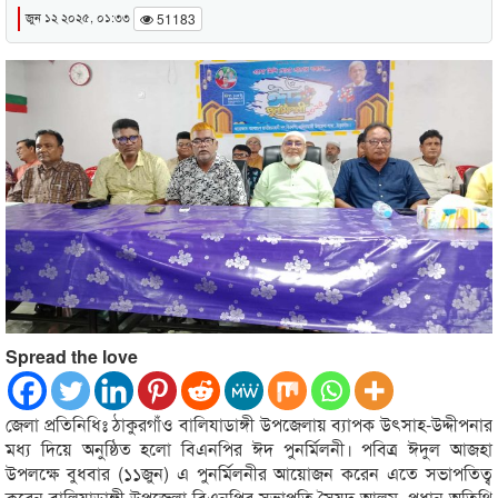
জুন ১২ ২০২৫, ০১:৩৩
51183
Spread the love
জেলা প্রতিনিধিঃ ঠাকুরগাঁও বালিযাডাঙ্গী উপজেলায় ব্যাপক উৎসাহ-উদ্দীপনার
মধ্য দিয়ে অনুষ্ঠিত হলো বিএনপির ঈদ পুনর্মিলনী। পবিত্র ঈদুল আজহা
উপলক্ষে বুধবার (১১জুন) এ পুনর্মিলনীর আয়োজন করেন এতে সভাপতিত্ব
করেন বালিয়াডাঙ্গী উপজেলা বিএনপির সভাপতি সৈয়দ আলম, প্রধান অতিথি