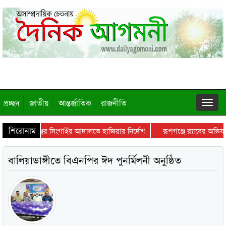
প্রচ্ছদ
জাতীয়
আন্তর্জাতিক
রাজনীতি
শিরোনাম
কে মানিকগঞ্জের সিংগাইর আদালতে হাজিরার নির্দেশ
রূপগঞ্জে র‍্যাবের অভিযা
বালিয়াডাঙ্গীতে বিএনপির ঈদ পুনর্মিলনী অনুষ্ঠিত