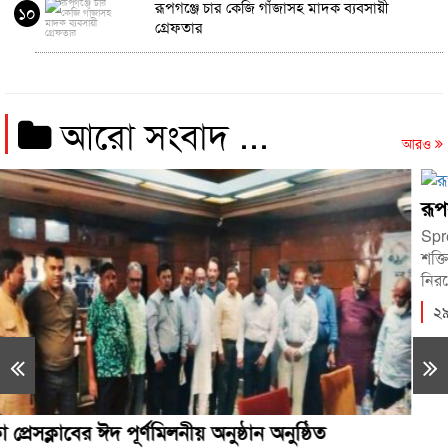
রূপগঞ্জে চার কেজি গাঁজাসহ মাদক ব্যবসায়ী
১০
গ্রেফতার
আরো সংবাদ ...
আরও
রূপসা উপজেলা প্রেসক্লাবে মাসিক সমন্বয় সভা অ
Spread the loveসাগর কুমার বাড়ই , ভ্রাম্যমান প্রতিনিধ
শক্তিতে বলিয়ান খুলনা জেলার রূপসা উপজেলা প্রেসক্লাবে
নিরপেক্ষ সংবাদ প্রকাশ করার...
২৯ এপ্রিল ২০২৩, ১৪:৫৯
িত