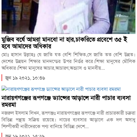
মুজিব বর্ষে আমরা মানবো না হার,চাকরিতে প্রবেশে ৩৫ ই
হবে আমাদের অধিকার
মোঃ হাসান উল্লাহঃ যে জাতি যত বেশি শিক্ষিত,সে জাতি তত বেশি উন্নত।
দেশের উন্নয়ন শিক্ষার মানদন্ডের উপর নির্ভর করে।শিক্ষা মানুষের মৌলিক
অধিকার।শিক্ষা মানুষের আচার,আচারণ,অভ্যাস ও মানবীয়...
জুন ১৯ ২০২১, ১০:৩৬
নারায়ণগঞ্জের রূপগঞ্জে ড্যান্সের আড়ালে নারী পাচার ব্যবসা
রমরমা
নজরুল ইসলাম লিখন, রূপগঞ্জঃ নারায়ণগঞ্জের রূপগঞ্জে নারী প্রাচারকারী চক্ররা
বিভিন্ন পন্থায় সক্রিয় রয়েছে। নাচের ব্যবসার আড়ালে এক দল অসাধু
শিল্পীকর্মী নারীদেরকে পণ্য বানিয়ে বিভিন্ন দেশে...
জুন ১৬ ২০২১, ১৫:২৯