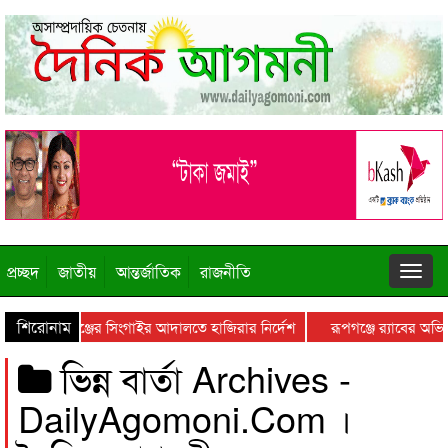
প্রচ্ছদ
জাতীয়
আন্তর্জাতিক
রাজনীতি
শিরোনাম
 মানিকগঞ্জের সিংগাইর আদালতে হাজিরার নির্দেশ
রূপগঞ্জে র‍্যাবের অভিযান
ভিন্ন বার্তা Archives -
DailyAgomoni.Com ।