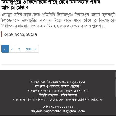
দিনাজপুরে ৩ কিশোরকে গাছে বেঁধে নির্যাতনের প্রধান
আসামি গ্রেপ্তার
এনামুল মবিন(সবুজ,জেলা প্রতিনিধি দিনাজপুরঃ দিনাজপুর জেলার ফুলবাড়ী
উপজেলাতে ছাগলচুরির অপবাদ দিয়ে গাছে সাথে বেঁধে ৩ কিশোরকে
নির্যাতনের মামলায় প্রধান আসামিসহ ২ জনকে গ্রেপ্তার করেছে পুলিশ।...
মে ১৮ ২০২১, ১৮:৫৭
১
২
৩
Next →
উপদেষ্টা মণ্ডলীর সদস্য সৈয়দ মারুফুর রহমান
সম্পাদক ও প্রকাশকঃ
জামাল হোসেন
।
ব্যবস্থাপনা সম্পাদক : মোঃ মোনাজ্জেল হোসেন খান
নির্বাহী সম্পাদক : নাঈম ইসলাম
বার্তা ও বানিজ্যিক কার্যালয়ঃ
৭কে,মেহেরবা প্লাজা ৩৩ তোপাখানা রোড,ঢাকা
ফোনঃ
০১৯৭৩৩৩৯৮৯৪
মেইলঃ
dailyagomoni2018@gmail.com