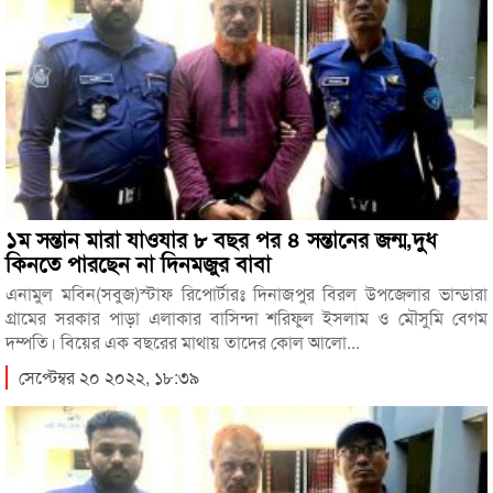
১ম সন্তান মারা যাওযার ৮ বছর পর ৪ সন্তানের জন্ম,দুধ
কিনতে পারছেন না দিনমজুর বাবা
এনামুল মবিন(সবুজ)স্টাফ রিপোর্টারঃ দিনাজপুর বিরল উপজেলার ভান্ডারা
গ্রামের সরকার পাড়া এলাকার বাসিন্দা শরিফুল ইসলাম ও মৌসুমি বেগম
দম্পতি। বিয়ের এক বছরের মাথায় তাদের কোল আলো...
সেপ্টেম্বর ২০ ২০২২, ১৮:৩৯