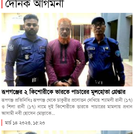
দৈনিক আগমনী
রূপগঞ্জের ২ কিশোরীকে ভারতে পাচারের মূলহোতা গ্রেপ্তার
রূপগঞ্জ প্রতিনিধিঃ রূপগঞ্জ থেকে চাকুরীর প্রলোভন দেখিয়ে শ্যামলী রানী (১৭)
ও শিলা রানী (১৭) নামে দুই কিশোরীকে ভারতে পাচারের মামলায় প্রধান
আসামী নবী হোসেন মোল্লাকে...
মার্চ ১৪ ২০২৩, ১৫:২০