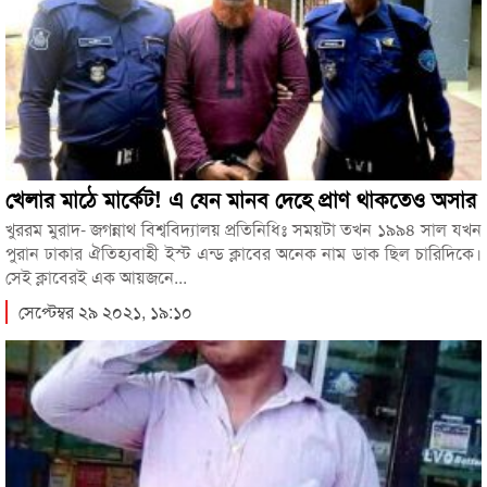
খেলার মাঠে মার্কেট! এ যেন মানব দেহে প্রাণ থাকতেও অসার
খুররম মুরাদ- জগন্নাথ বিশ্ববিদ্যালয় প্রতিনিধিঃ সময়টা তখন ১৯৯৪ সাল যখন
পুরান ঢাকার ঐতিহ্যবাহী ইস্ট এন্ড ক্লাবের অনেক নাম ডাক ছিল চারিদিকে।
সেই ক্লাবেরই এক আয়জনে...
সেপ্টেম্বর ২৯ ২০২১, ১৯:১০