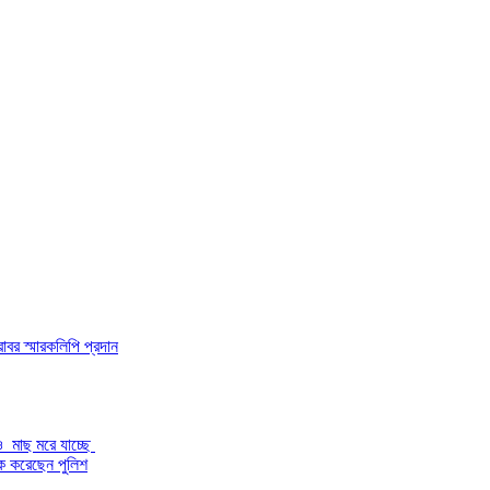
াবর স্মারকলিপি প্রদান
 ও মাছ মরে যাচ্ছে
টক করেছেন পুলিশ