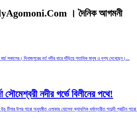
DailyAgomoni.Com । দৈনিক আগমনী
র্চ সকালের। দিনাজপুরের নর্ত নদীর ধারে দাঁড়িয়ে শতাধিক মানুষ এ দৃশ্য দেখেছেন।...
ীর্জা সৌমেশ্বরী নদীর গর্ভে বিলীনের পথে!
খং উচু টিলার উপর গারো অধ্যুষীত এলাকায় যোসেফ ক্যাথলিক ধর্মান্তরীত শতাব্দী প্রাচীন গারো স