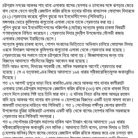
চট্টগ্রাম নগরের আকবর শাহ থানা এলাকায় বাসের হেলপার ও চালকের সঙ্গে ঝগড়ার জেরে
বাস থেকে ফেলে যাত্রী রেজাউল করিম রনিকে হত্যার ঘটনায় বাসচালক মোহাম্মদ দিদারকে
(৪২) গ্রেফতার করেছে পুলিশ ব্যুরো অব ইনভেস্টিগেশন (পিবিআই)।
মঙ্গলবার ভোরে কুমিল্লার বালুতোবা এলাকা থেকে তাকে গ্রেফতার করা হয়।
পুলিশ ব্যুরো অব ইনভেস্টিগেশনের পরিদর্শক (মেট্রো) সন্তোষ কুমার চাকমা বিষয়টি
গণমাধ্যমকে নিশ্চিত করেছেন। গ্রেফতার দিদার সন্দ্বীপ উপজেলার মৌলভী বাজার
এলাকার মোহাম্মদ ইয়াছিনের ছেলে।
সন্তোষ কুমার চাকমা বলেন, গোপন সংবাদের ভিত্তিতে অভিযান চালিয়ে মোহাম্মদ দিদার
ওরফে দিদারুল আলমকে কুমিল্লার বালুতোবা এলাকা থেকে গ্রেফতার করা হয়েছে।
গ্রেফতারের পর সকালে তাকে চট্টগ্রামে নিয়ে আসা হয়। জিজ্ঞাসাবাদের জন্য তার
বিরুদ্ধে আদালতে পাঁচদিনের রিমান্ড আবেদন করা হয়েছে।
তিনি আরও বলেন, দিদারের সহকারী মো. মানিক সরকারকে আগেই গ্রেফতার করা
হয়েছে। সে এ হত্যাকাণ্ডের বিষয়ে আদালতে ১৬৪ ধারায় স্বীকারোক্তিমূলক জবানবন্দিও
দিয়েছে।
গত ২৭ আগস্ট দুপুরে ভাড়া নিয়ে বাকবিতণ্ডার জেরে আকবর শাহ থানার কালীরহাট
এলাকায় ঢাকা-চট্টগ্রাম মহাসড়কে রেজাউল করিম রনিকে (৩৩) বাস থেকে ধাক্কা দিয়ে
ফেলে দিলে চাকায় পিষ্ট হয়ে তিনি মারা যান। এ ঘটনায় নিহত রনির মামা আবদুর রহমান
বাদি হয়ে আকবর শাহ থানায় বাস চালক ও হেলপারের বিরুদ্ধে একটি হত্যা মামলা করেন।
মামলাটি তদন্তের দায়িত্ব পায় পিবিআই। গত ১ সেপ্টেম্বর লক্ষীপুর জেলার রামগতি
উপজেলার নুরিয়া হাজিরহাট এলাকার একটি বাড়ি থেকে বাসের হেলপার মানিক সরকারকে
গ্রেফতার করে পিবিআই সদস্যরা।
গত ৬ সেপ্টেম্বর চট্টগ্রাম মহানগর হাকিম আল ইমরান খানের আদালতে ১৬৪ ধারায়
স্বীকারোক্তিমূলক জবানবন্দি দেন মানিক। আদালতে তিনি বলেন, চালক দিদার ও তিনি
(হেলপার মানিক) মিলে বাসের ভেতরে রেজাউল করিম রনিকে মারধর করে এবং চলন্ত বাস