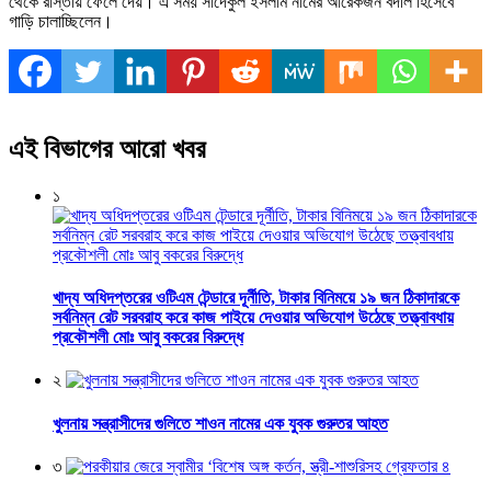
থেকে রাস্তায় ফেলে দেয়। এ সময় সাদেকুল ইসলাম নামের আরেকজন বদলি হিসেবে
গাড়ি চালাচ্ছিলেন।
এই বিভাগের আরো খবর
১
খাদ্য অধিদপ্তরের ওটিএম টেন্ডারে দূর্নীতি, টাকার বিনিময়ে ১৯ জন ঠিকাদারকে
সর্বনিম্ন রেট সরবরাহ করে কাজ পাইয়ে দেওয়ার অভিযোগ উঠেছে তত্ত্বাবধায়
প্রকৌশলী মোঃ আবু বকরের বিরুদ্ধে
২
খুলনায় সন্ত্রাসীদের গুলিতে শাওন নামের এক যুবক গুরুতর আহত
৩