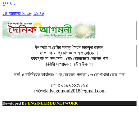
বুধবার...
২৪ অক্টোবর ২০১৮, ১১:৪৫
উপদেষ্টা মণ্ডলীর সদস্য সৈয়দ মারুফুর রহমান
সম্পাদক ও প্রকাশকঃ
জামাল হোসেন
।
ব্যবস্থাপনা সম্পাদক : মোঃ মোনাজ্জেল হোসেন খান
নির্বাহী সম্পাদক : নাঈম ইসলাম
বার্তা ও বানিজ্যিক কার্যালয়ঃ
৭কে,মেহেরবা প্লাজা ৩৩ তোপাখানা রোড,ঢাকা
ফোনঃ
০১৯৭৩৩৩৯৮৯৪
মেইলঃ
dailyagomoni2018@gmail.com
Developed By
ENGINEER BD NETWORK