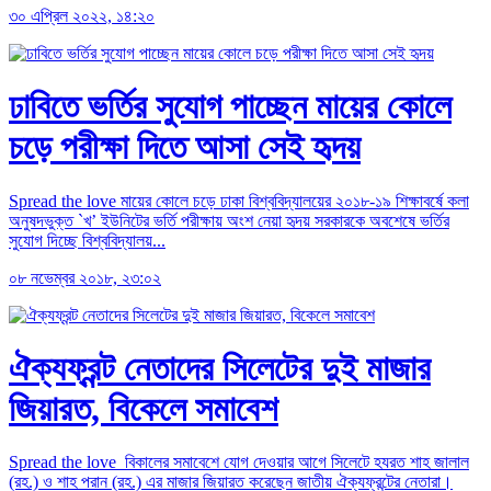
৩০ এপ্রিল ২০২২, ১৪:২০
ঢাবিতে ভর্তির সুযোগ পাচ্ছেন মায়ের কোলে
চড়ে পরীক্ষা দিতে আসা সেই হৃদয়
Spread the love মায়ের কোলে চড়ে ঢাকা বিশ্ববিদ্যালয়ের ২০১৮-১৯ শিক্ষাবর্ষে কলা
অনুষদভুক্ত `খ’ ইউনিটের ভর্তি পরীক্ষায় অংশ নেয়া হৃদয় সরকারকে অবশেষে ভর্তির
সুযোগ দিচ্ছে বিশ্ববিদ্যালয়...
০৮ নভেম্বর ২০১৮, ২৩:০২
ঐক্যফ্রন্ট নেতাদের সিলেটের দুই মাজার
জিয়ারত, বিকেলে সমাবেশ
Spread the love বিকালের সমাবেশে যোগ দেওয়ার আগে সিলেটে হযরত শাহ জালাল
(রহ.) ও শাহ পরান (রহ.) এর মাজার জিয়ারত করেছেন জাতীয় ঐক্যফ্রন্টের নেতারা।