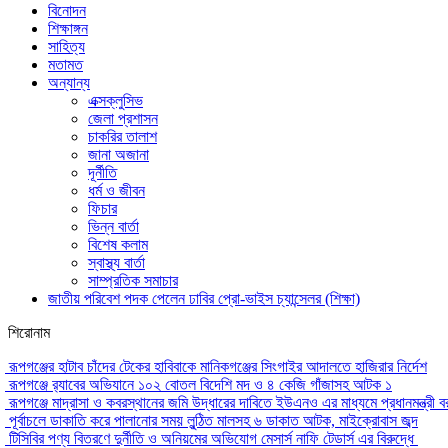
বিনোদন
শিক্ষাঙ্গন
সাহিত্য
মতামত
অন্যান্য
এক্সক্লুসিভ
জেলা প্রশাসন
চাকরির তালাশ
জানা অজানা
দূর্নীতি
ধর্ম ও জীবন
ফিচার
ভিন্ন বার্তা
বিশেষ কলাম
স্বাস্থ্য বার্তা
সাম্প্রতিক সমাচার
জাতীয় পরিবেশ পদক পেলেন ঢাবির প্রো-ভাইস চ্যান্সেলর (শিক্ষা)
শিরোনাম
রূপগঞ্জের হাটাব চাঁদের টেকের হাবিবাকে মানিকগঞ্জের সিংগাইর আদালতে হাজিরার নির্দেশ
রূপগঞ্জে র‍্যাবের অভিযানে ১০২ বোতল বিদেশি মদ ও ৪ কেজি গাঁজাসহ আটক ১
রূপগঞ্জে মাদ্রাসা ও কবরস্থানের জমি উদ্ধারের দাবিতে ইউএনও এর মাধ্যমে প্রধানমন্ত্রী বর
পূর্বাচলে ডাকাতি করে পালানোর সময় লুন্ঠিত মালসহ ৬ ডাকাত আটক, মাইক্রোবাস জব্দ
টিসিবির পণ্য বিতরণে দুর্নীতি ও অনিয়মের অভিযোগ মেসার্স নাফি টেডার্স এর বিরুদ্ধে