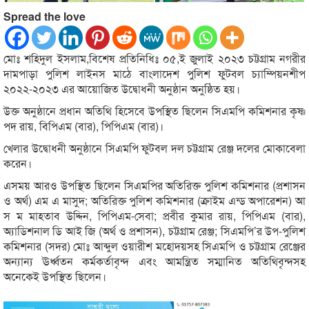
Spread the love
মোঃ শহিদুল ইসলাম,বিশেষ প্রতিনিধিঃ ০৫,ই জুলাই ২০২৩ চট্টগ্রাম নগরীর
দামপাড়া পুলিশ লাইনস মাঠে বাংলাদেশ পুলিশ ফুটবল চ্যাম্পিয়নশীপ
২০২২-২০২৩ এর আয়োজিত উদ্বোধনী অনুষ্ঠান অনুষ্ঠিত হয়।
উক্ত অনুষ্ঠানে প্রধান অতিথি হিসেবে উপস্থিত ছিলেন সিএমপি কমিশনার কৃষ্ণ
পদ রায়, বিপিএম (বার), পিপিএম (বার)।
খেলার উদ্বোধনী অনুষ্ঠানে সিএমপি ফুটবল দল চট্টগ্রাম রেঞ্জ দলের মোকাবেলা
করেন।
এসময় আরও উপস্থিত ছিলেন সিএমপির অতিরিক্ত পুলিশ কমিশনার (প্রশাসন
ও অর্থ) এম এ মাসুদ; অতিরিক্ত পুলিশ কমিশনার (ক্রাইম এন্ড অপারেশন) আ
স ম মাহতাব উদ্দিন, পিপিএম-সেবা; প্রবীর কুমার রায়, পিপিএম (বার),
অ্যাডিশনাল ডি আই জি (অর্থ ও প্রশাসন), চট্টগ্রাম রেঞ্জ; সিএমপি’র উপ-পুলিশ
কমিশনার (সদর) মোঃ আব্দুল ওয়ারীশ মহোদয়সহ সিএমপি ও চট্টগ্রাম রেঞ্জের
অন্যান্য ঊর্ধ্বতন কর্মকর্তাবৃন্দ এবং আমন্ত্রিত সম্মানিত অতিথিবৃন্দসহ
অনেকেই উপস্থিত ছিলেন।