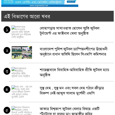
এই বিভাগের আরো খবর
লোহাগড়ায় সাখাওয়াত হোসেন স্মৃতি ফুটবল
১
টুর্নামেন্ট এর ফাইনাল খেলা অনুষ্ঠিত
বাংলাদেশ পুলিশ ফুটবল চ্যাম্পিয়নশীপের উদ্বোধনী
২
অনুষ্ঠানে প্রধান অতিথি ছিলেন সিএমপি কমিশনার
শায়েস্তাবাদে বিবাহিত-অবিবাহিত প্রীতি ফুটবল ম্যাচ
৩
অনুষ্ঠিত
সুস্থ দেহ , সুস্থ মন এবং সবল দেহ গঠনে ক্রীড়ার
৪
বিকল্প নেই-আব্দুস সালাম মুর্শেদী এমপি
কাতার বিশ্বকাপ ফুটবল খেলার বিষয়ে একটি
৫
স্ট্যাটাসে যা বলেন ডাঃ জাহাঙ্গীর কবির