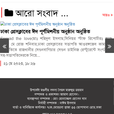
আরো সংবাদ ...
আরও
অনুষ্ঠান অনুষ্ঠিত
রূপসা উপজেলা প্রেসক্লাবে মাসিক
সিনিয়র স্টাফ রিপোর্টারঃ আজ
Spread the loveসাগর কুমার বাড়ই , ভ্রা
বের সভাপতি আওরঙ্গজেব কামালের
শক্তিতে বলিয়ান খুলনা জেলার রূপসা উপজ
ুন চাইনিজ রেস্টুরেন্টে সংগঠনের
নিরপেক্ষ সংবাদ প্রকাশ করার...
২৯ এপ্রিল ২০২৩, ১৪:৫৯
উপদেষ্টা মণ্ডলীর সদস্য সৈয়দ মারুফুর রহমান
সম্পাদক ও প্রকাশকঃ
জামাল হোসেন
।
ব্যবস্থাপনা সম্পাদক : মোঃ মোনাজ্জেল হোসেন খান
নির্বাহী সম্পাদক : নাঈম ইসলাম
বার্তা ও বানিজ্যিক কার্যালয়ঃ
৭কে,মেহেরবা প্লাজা ৩৩ তোপাখানা রোড,ঢাকা
ফোনঃ
০১৯৭৩৩৩৯৮৯৪