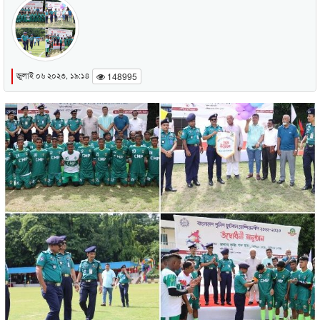
জুলাই ০৬ ২০২৩, ১৯:১৪
148995