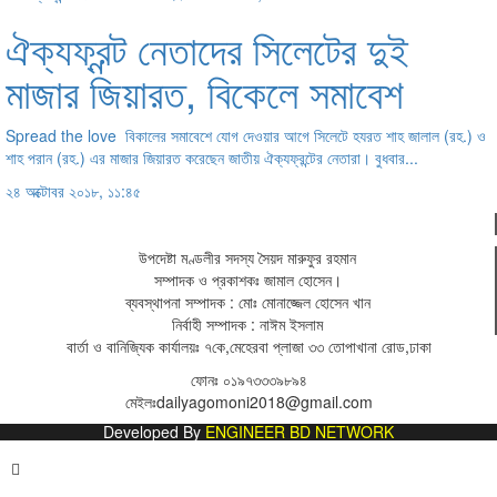
ঐক্যফ্রন্ট নেতাদের সিলেটের দুই
মাজার জিয়ারত, বিকেলে সমাবেশ
Spread the love বিকালের সমাবেশে যোগ দেওয়ার আগে সিলেটে হযরত শাহ জালাল (রহ.) ও
শাহ পরান (রহ.) এর মাজার জিয়ারত করেছেন জাতীয় ঐক্যফ্রন্টের নেতারা। বুধবার...
২৪ অক্টোবর ২০১৮, ১১:৪৫
উপদেষ্টা মণ্ডলীর সদস্য সৈয়দ মারুফুর রহমান
সম্পাদক ও প্রকাশকঃ
জামাল হোসেন
।
ব্যবস্থাপনা সম্পাদক : মোঃ মোনাজ্জেল হোসেন খান
নির্বাহী সম্পাদক : নাঈম ইসলাম
বার্তা ও বানিজ্যিক কার্যালয়ঃ
৭কে,মেহেরবা প্লাজা ৩৩ তোপাখানা রোড,ঢাকা
ফোনঃ
০১৯৭৩৩৩৯৮৯৪
মেইলঃ
dailyagomoni2018@gmail.com
Developed By
ENGINEER BD NETWORK