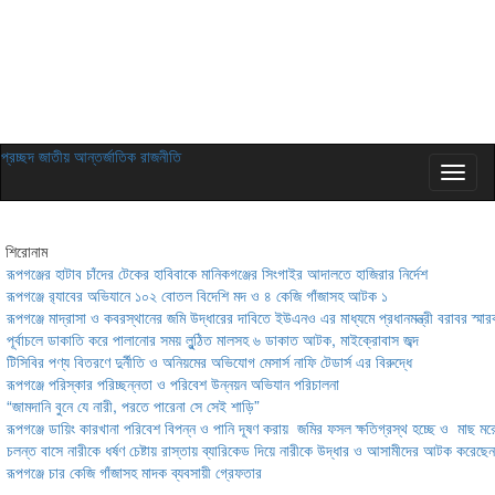
প্রচ্ছদ
জাতীয়
আন্তর্জাতিক
রাজনীতি
শিরোনাম
রূপগঞ্জের হাটাব চাঁদের টেকের হাবিবাকে মানিকগঞ্জের সিংগাইর আদালতে হাজিরার নির্দেশ
রূপগঞ্জে র‍্যাবের অভিযানে ১০২ বোতল বিদেশি মদ ও ৪ কেজি গাঁজাসহ আটক ১
রূপগঞ্জে মাদ্রাসা ও কবরস্থানের জমি উদ্ধারের দাবিতে ইউএনও এর মাধ্যমে প্রধানমন্ত্রী বরাবর স্মার
পূর্বাচলে ডাকাতি করে পালানোর সময় লুন্ঠিত মালসহ ৬ ডাকাত আটক, মাইক্রোবাস জব্দ
টিসিবির পণ্য বিতরণে দুর্নীতি ও অনিয়মের অভিযোগ মেসার্স নাফি টেডার্স এর বিরুদ্ধে
রূপগঞ্জে পরিস্কার পরিচ্ছন্নতা ও পরিবেশ উন্নয়ন অভিযান পরিচালনা
“জামদানি বুনে যে নারী, পরতে পারেনা সে সেই শাড়ি”
রূপগঞ্জে ডায়িং কারখানা পরিবেশ বিপন্ন ও পানি দূষণ করায় জমির ফসল ক্ষতিগ্রস্থ হচ্ছে ও মাছ মরে
চলন্ত বাসে নারীকে ধর্ষণ চেষ্টায় রাস্তায় ব্যারিকেড দিয়ে নারীকে উদ্ধার ও আসামীদের আটক করেছেন
রূপগঞ্জে চার কেজি গাঁজাসহ মাদক ব্যবসায়ী গ্রেফতার