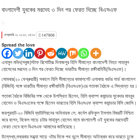
বাংলাদেশী যুবকের মরদেহ ৩ দিন পর ফেরত দিচ্ছে বিএসএফ
ফেব্রুয়ারি ২১ ২০২৩, ১৪:৩০
147906
Spread the love
এনামুল মবিন(সবুজ)স্টাফ রিপোর্টারঃ দিনাজপুর হিলি সীমান্তে বাংলাদেশী নিহত সাহাবুল
হোসেনের মরদেহ ৩ দিন পর ফেরত দিচ্ছে ভারতীয় সীমান্ত রক্ষীবাহিনী(বিএসএফ)।
সোমবার(২০ ফেব্রুয়ারী) সকালে হিলি সীমান্তের কামালগেট এলাকায় বর্ডার গার্ড বাংলাদেশ
(বিজিবি) সঙ্গে ভারতীয় সীমান্ত রক্ষীবাহিনী (বিএসএফ)এর পতাকা বৈঠকে এ সিদ্ধান্ত হয়।
পতাকা বৈঠকে বিজিবির পক্ষ থেকে উপস্থিত ছিলেন, হিলি ক্যাম্প কমান্ডার সুবেদার মাহবুব
হোসেন ও বিএসএফের পক্ষে ছিলেন ভারতের হিলি বিএসএফ ক্যাম্প কমান্ডার বিসি জোসি।
জয়পুরহাট-২০ বিজিবি ব্যাটালিয়নের অধিনায়ক লে. কর্নেল রফিকুল ইসলাম বিষয়টি নিশ্চিত
করে বলেন, বিকেল সাড়ে ৪টায় সাহাবুল হোসেন নামে বাংলাদেশী ওই যুবকের মরদেহটি
ফেরত দেবে বলে বিএসএফ আমাদের জানিয়েছে।
উল্লেখ্য,শুক্রবার সন্ধ্যা সাড়ে ৭টার দিকে পথ ভুলে সীমান্ত অতিক্রম করে ভারতে ঢুকে